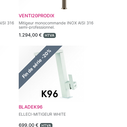
VENTI20PRODIX
ISI 316
Mitigeur monocommande INOX AISI 316
semi-professionnel.
1.294,00
€
HTVA
Fin de série -20%
BLADEK96
ELLECI-MITIGEUR WHITE
699,00
€
HTVA