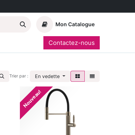
Mon Catalogue
Contactez-nous
Nos marques
CompoShop
En vedette
Trier par :
Nouveau!