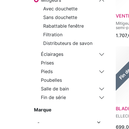
Avec douchette
VENT
Sans douchette
Mitige
Rabattable fenêtre
semi-p
Filtration
1.707
Distributeurs de savon
Fin d
Éclairages
Prises
Pieds
Poubelles
Salle de bain
Fin de série
BLAD
Marque
ELLEC
699,0