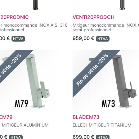
I20PRODNIC
VENTI20PRODCH
ur monocommande INOX AISI 316
Mitigeur monocommande INOX A
rofessionnel.
semi-professionnel.
,00
€
959,00
€
HTVA
HTVA
e série -20%
Fin de série -20%
EM79
BLADEM73
I-MITIGEUR ALUMINIUM
ELLECI-MITIGEUR TITANIUM
0
€
699,00
€
HTVA
HTVA