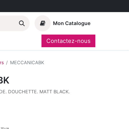
Mon Catalogue
Contactez-nous
Nos marques
CompoShop
rs
MECCANICABK
BK
E. DOUCHETTE. MATT BLACK.