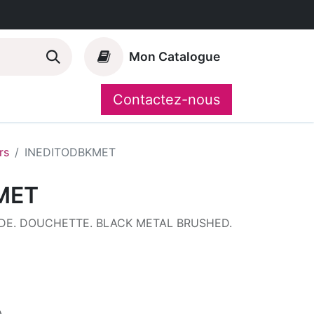
Mon Catalogue
Contactez-nous
Nos marques
CompoShop
rs
INEDITODBKMET
MET
E. DOUCHETTE. BLACK METAL BRUSHED.