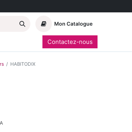
Mon Catalogue
Contactez-nous
Nos marques
CompoShop
rs
HABITODIX
VA