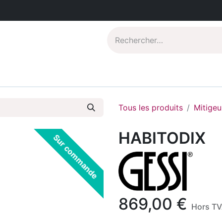
Catalogues PDF
Qui sommes-nous?
Tous les produits
Mitigeu
HABITODIX
Sur commande
869,00
€
Hors T