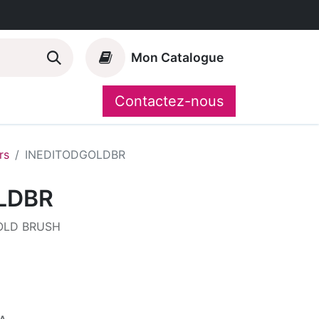
Mon Catalogue
Contactez-nous
Nos marques
CompoShop
rs
INEDITODGOLDBR
LDBR
OLD BRUSH