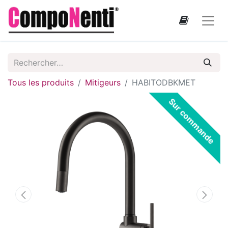
Tous les produits
Mitigeurs
HABITODBKMET
Sur commande