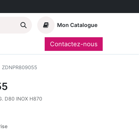
Mon Catalogue
Contactez-nous
Nos marques
CompoShop
ZDNPR809055
55
. D80 INOX H870
ise