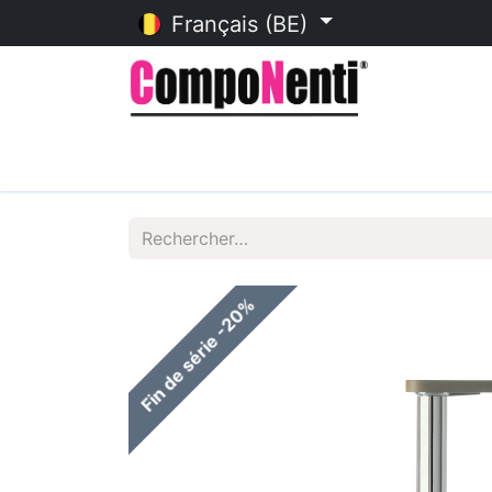
Français (BE)
Accueil
Catalogue en ligne
Fin de série -20%