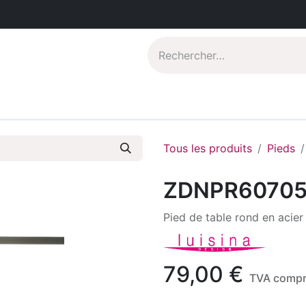
Catalogues PDF
Qui sommes-nous?
Tous les produits
Pieds
ZDNPR6070
Pied de table rond en aci
79,00
€
TVA compr