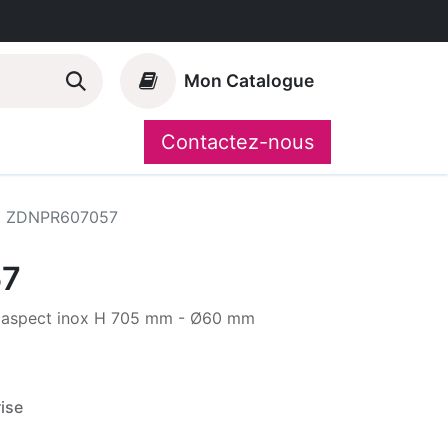
Mon Catalogue
Contactez-nous
Nos marques
CompoShop
ZDNPR607057
57
er aspect inox H 705 mm - Ø60 mm
ise