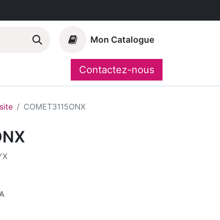
Mon Catalogue
Contactez-nous
Nos marques
CompoShop
ite
COMET3115ONX
ONX
YX
A