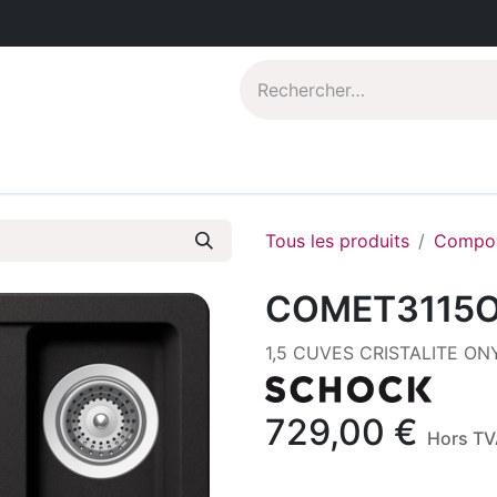
Catalogues PDF
Qui sommes-nous?
Tous les produits
Compos
COMET3115
1,5 CUVES CRISTALITE ON
729,00
€
Hors TV