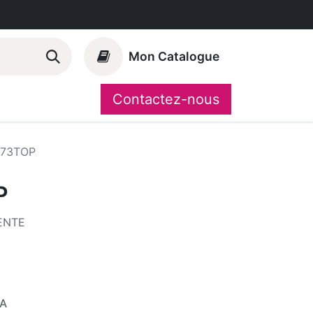
Mon Catalogue
Contactez-nous
Nos marques
CompoShop
73TOP
P
ENTE
VA