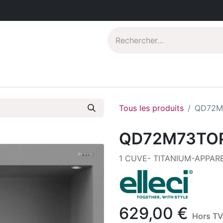
Catalogues PDF
Qui sommes-nous?
Tous les produits
QD72M
QD72M73TO
1 CUVE- TITANIUM-APPAR
629,00
€
Hors T