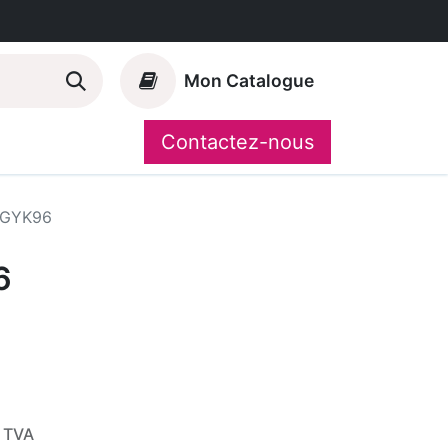
Mon Catalogue
Contactez-nous
Nos marques
CompoShop
GYK96
6
 TVA