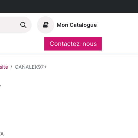
Mon Catalogue
Contactez-nous
Nos marques
CompoShop
ite
CANALEK97+
+
VA