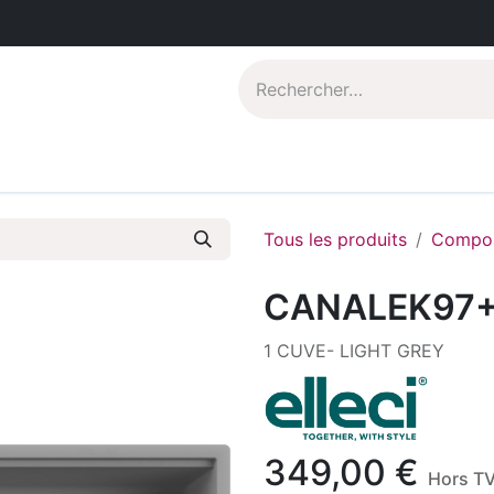
Catalogues PDF
Qui sommes-nous?
Tous les produits
Compos
CANALEK97
1 CUVE- LIGHT GREY
349,00
€
Hors T