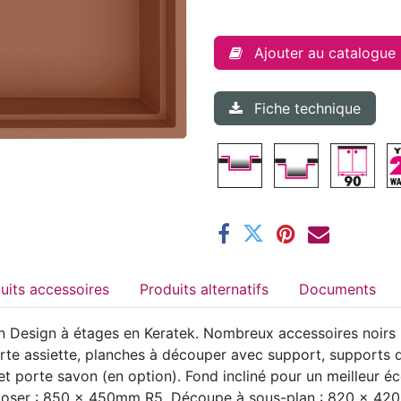
Ajouter au catalogue
Fiche technique
Produits accessoires
Produits alternatifs
Documents
 Design à étages en Keratek. Nombreux accessoires noirs ma
porte assiette, planches à découper avec support, supports 
 porte savon (en option). Fond incliné pour un meilleur éc
oser : 850 x 450mm R5. Découpe à sous-plan : 820 x 420