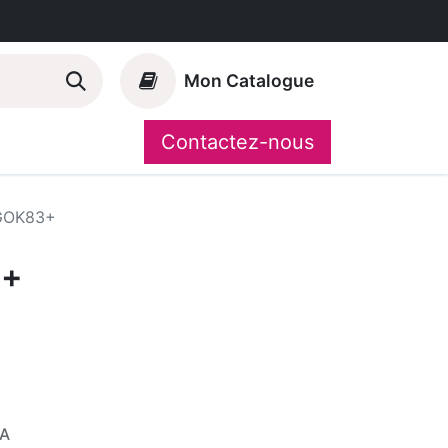
Mon Catalogue
Contactez-nous
Nos marques
CompoShop
GOK83+
3+
VA