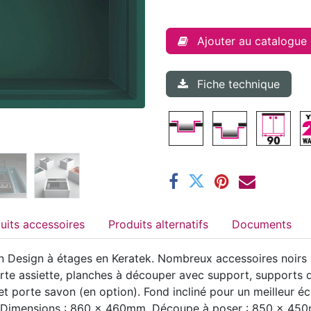
Ajouter au catalogue
Fiche technique
Produits accessoires
Produits alternatifs
Documents
 Design à étages en Keratek. Nombreux accessoires noirs ma
porte assiette, planches à découper avec support, supports 
 porte savon (en option). Fond incliné pour un meilleur éc
s. Dimensions : 860 x 460mm. Découpe à poser : 850 x 45