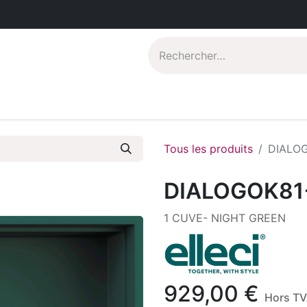
Catalogues PDF
Qui sommes-nous?
Tous les produits
DIALO
DIALOGOK81
1 CUVE- NIGHT GREEN
929,00
€
Hors T