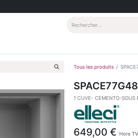
Catalogues PDF
Qui sommes-nous?
Tous les produits
SPACE
SPACE77G4
1 CUVE- CEMENTO-SOUS 
649,00
€
Hors T