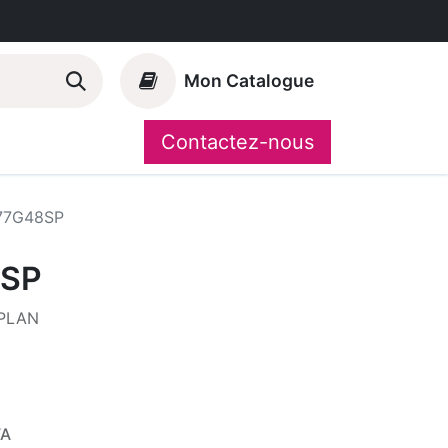
Mon Catalogue
Contactez-nous
Nos marques
CompoShop
77G48SP
8SP
PLAN
VA