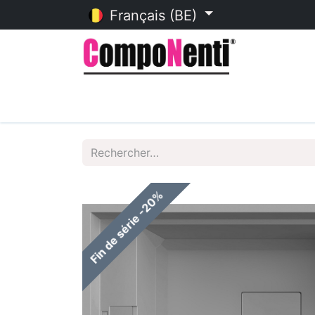
Français (BE)
Accueil
Catalogue en ligne
Fin de série -20%