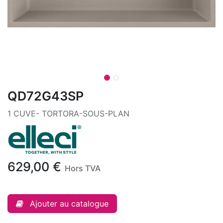
QD72G43SP
1 CUVE- TORTORA-SOUS-PLAN
629,00
€
Hors TVA
Ajouter au catalogue