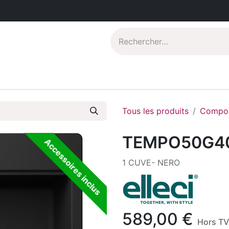
Catalogues PDF
Qui sommes-nous?
Tous les produits
Compos
TEMPO50G4
Accessoires inclus
1 CUVE- NERO
589,00
€
Hors T