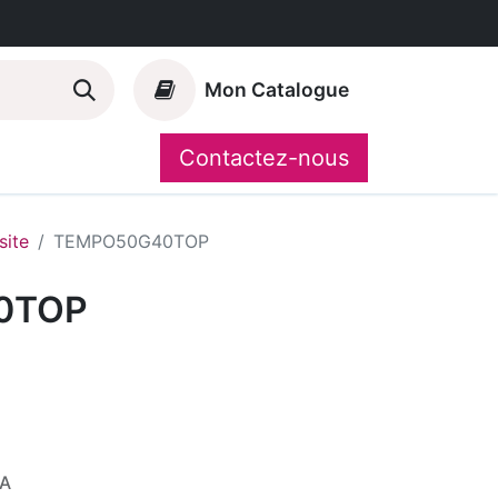
Mon Catalogue
Contactez-nous
Nos marques
CompoShop
ite
TEMPO50G40TOP
0TOP
VA