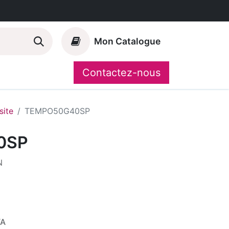
Mon Catalogue
Contactez-nous
Nos marques
CompoShop
ite
TEMPO50G40SP
0SP
N
VA