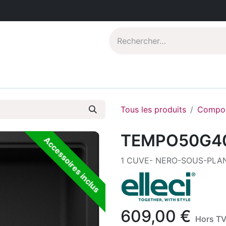
Catalogues PDF
Qui sommes-nous?
Tous les produits
Compos
TEMPO50G4
Accessoires inclus
1 CUVE- NERO-SOUS-PLA
609,00
€
Hors T