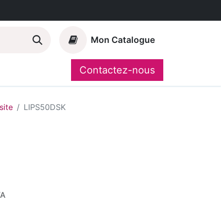
Mon Catalogue
Contactez-nous
Nos marques
CompoShop
ite
LIPS50DSK
VA