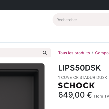
Catalogues PDF
Qui sommes-nous?
Tous les produits
Compos
LIPS50DSK
1 CUVE CRISTADUR DUSK
649,00
€
Hors T