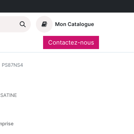
Mon Catalogue
Contactez-nous
Nos marques
CompoShop
PS87NS4
 SATINE
mprise