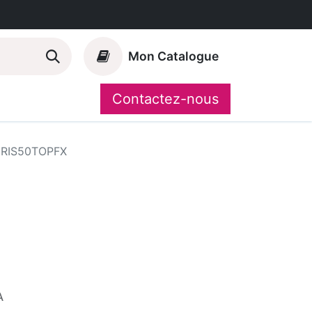
Mon Catalogue
Contactez-nous
Nos marques
CompoShop
IRIS50TOPFX
A