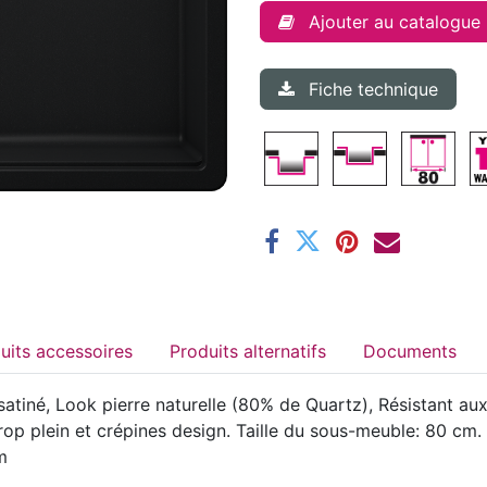
Ajouter au catalogue
Fiche technique
Produits accessoires
Produits alternatifs
Documents
iné, Look pierre naturelle (80% de Quartz), Résistant aux 
trop plein et crépines design. Taille du sous-meuble: 80 c
m