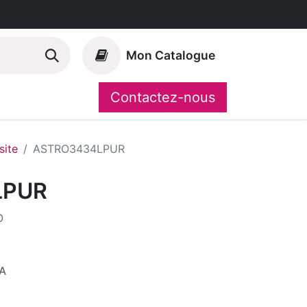
Mon Catalogue
Contactez-nous
Nos marques
CompoShop
ite
ASTRO3434LPUR
LPUR
O
A