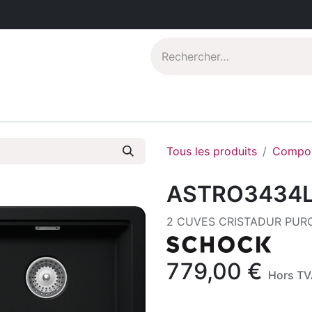
Catalogues PDF
Qui sommes-nous?
Tous les produits
Compos
ASTRO3434
2 CUVES CRISTADUR PUR
779,00
€
Hors TV