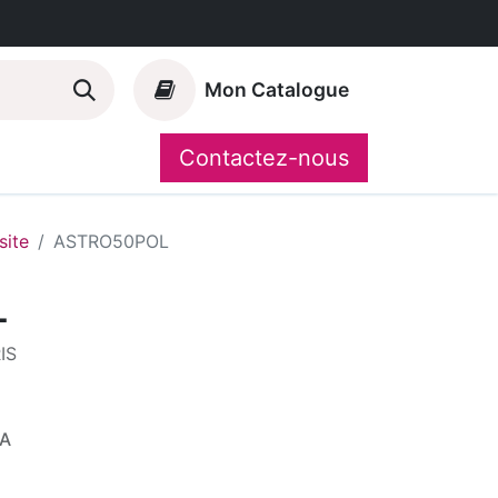
Mon Catalogue
Contactez-nous
Nos marques
CompoShop
ite
ASTRO50POL
L
IS
VA