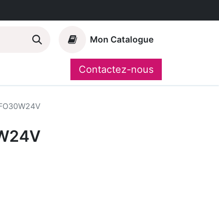
Mon Catalogue
Contactez-nous
Nos marques
CompoShop
FO30W24V
W24V