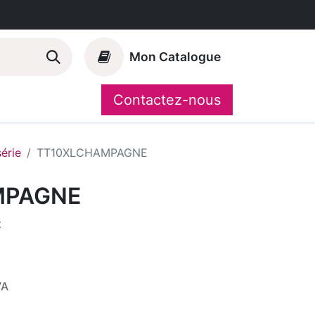
Mon Catalogue
Contactez-nous
Nos marques
CompoShop
série
TT10XLCHAMPAGNE
MPAGNE
t
VA