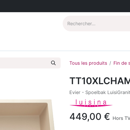
Catalogues PDF
Qui sommes-nous?
Tous les produits
Fin de 
TT10XLCHA
Evier - Spoelbak LuisiGrani
449,00
€
Hors T