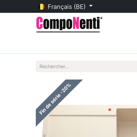
Français (BE)
Accueil
Catalogue en ligne
Fin de série -20%