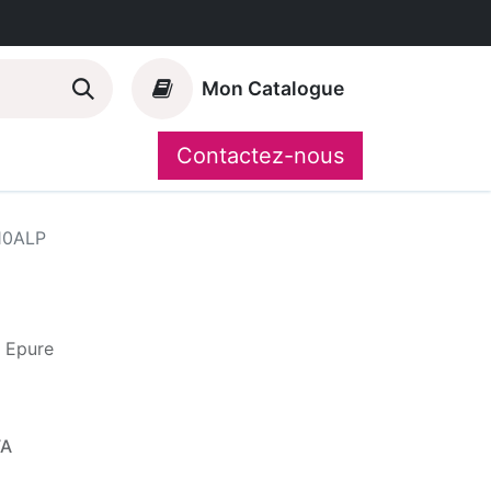
Mon Catalogue
Contactez-nous
Nos marques
CompoShop
10ALP
t Epure
VA