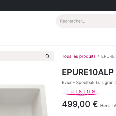
Catalogues PDF
Qui sommes-nous?
Tous les produits
EPURE
EPURE10ALP
Evier - Spoelbak Luisigrani
499,00
€
Hors T