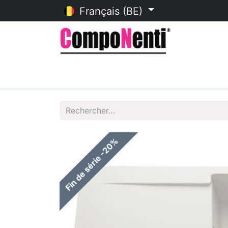
Français (BE)
Accueil
Catalogue en ligne
Fin de série -20%