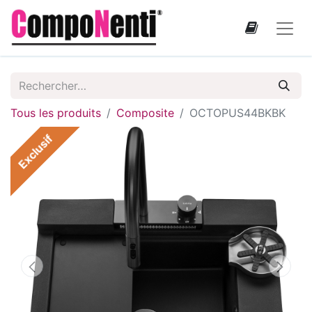
Tous les produits
Composite
OCTOPUS44BKBK
Exclusif