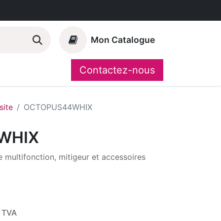
Mon Catalogue
Contactez-nous
Nos marques
CompoShop
ite
OCTOPUS44WHIX
WHIX
 multifonction, mitigeur et accessoires
 TVA