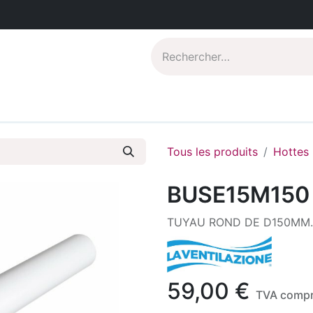
Catalogues PDF
Qui sommes-nous?
Tous les produits
Hottes
BUSE15M150
TUYAU ROND DE D150MM.
59,00
€
TVA compr