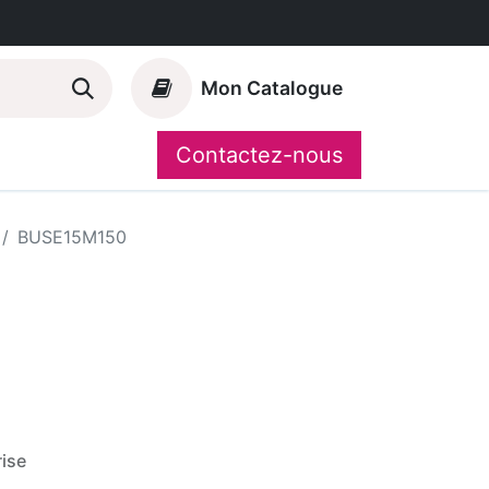
Mon Catalogue
Contactez-nous
Nos marques
CompoShop
BUSE15M150
ise