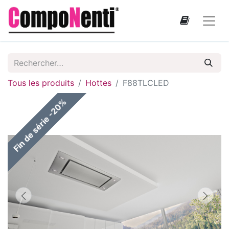
Tous les produits
Hottes
F88TLCLED
Fin de série -20%