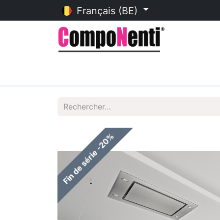
Français (BE)
Accueil
Catalogue en ligne
Fin de série -20%