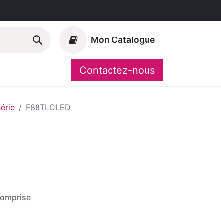
Mon Catalogue
Contactez-nous
Nos marques
CompoShop
série
F88TLCLED
comprise