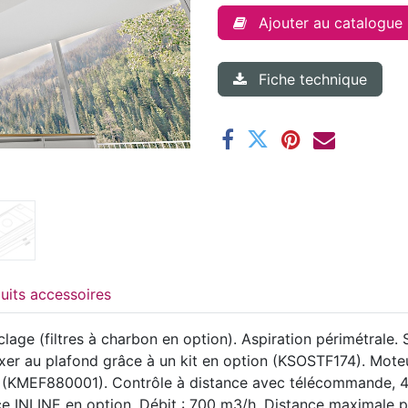
Ajouter au catalogue
Fiche technique
Produits accessoires
lage (filtres à charbon en option). Aspiration périmétrale. 
 fixer au plafond grâce à un kit en option (KSOSTF174). Mot
(KMEF880001). Contrôle à distance avec télécommande, 4 vi
rce INLINE en option. Débit : 700 m3/h. Distance maximale 