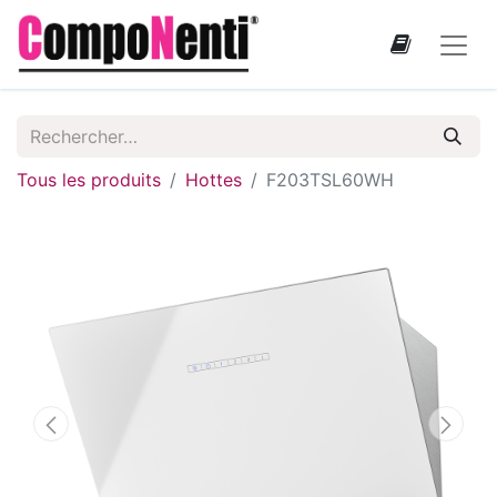
Tous les produits
Hottes
F203TSL60WH