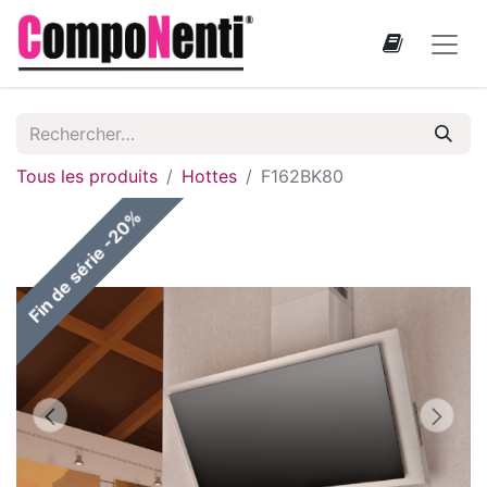
Tous les produits
Hottes
F162BK80
Fin de série -20%