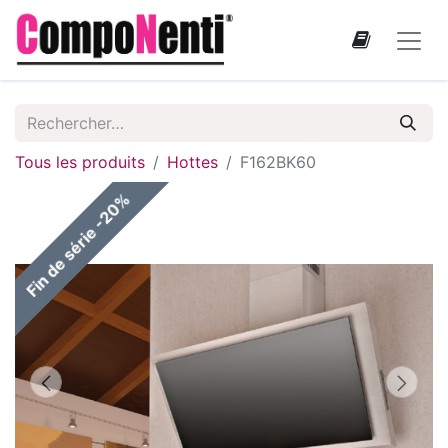
Tous les produits
Hottes
F162BK60
Fin de série -20%