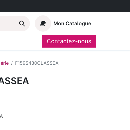
Mon Catalogue
Contactez-nous
Nos marques
CompoShop
série
F159S480CLASSEA
ASSEA
VA