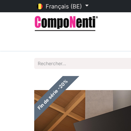
Français (BE)
Accueil
Catalogue en ligne
Fin de série -20%