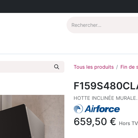
Catalogues PDF
Qui sommes-nous?
Tous les produits
Fin de 
F159S480CL
HOTTE INCLINÉE MURALE.
659,50
€
Hors T