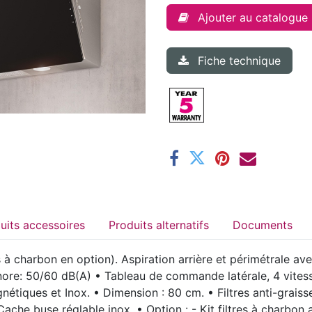
Ajouter au catalogue
Fiche technique
Produits accessoires
Produits alternatifs
Documents
s à charbon en option). Aspiration arrière et périmétrale a
ore: 50/60 dB(A) • Tableau de commande latérale, 4 vitesses
nétiques et Inox. • Dimension : 80 cm. • Filtres anti-grais
ache buse réglable inox. • Option : - Kit filtres à charbon a