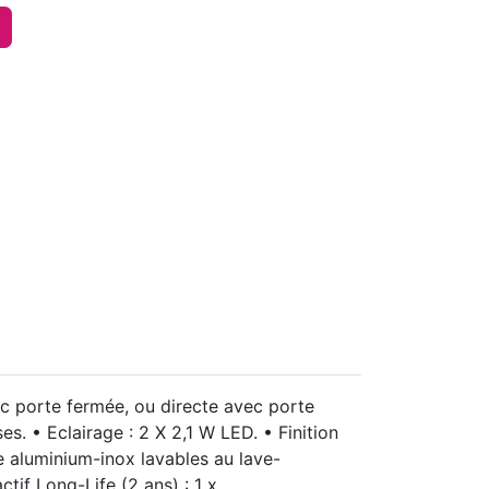
vec porte fermée, ou directe avec porte
. • Eclairage : 2 X 2,1 W LED. • Finition
se aluminium-inox lavables au lave-
ctif Long-Life (2 ans) : 1 x