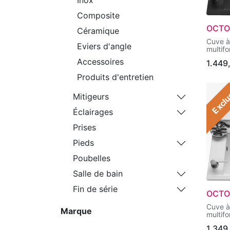
Composite
OCTO
Céramique
Cuve à
Eviers d'angle
multifo
livrés 
Accessoires
1.449
Produits d'entretien
Exclu
Mitigeurs
Éclairages
Prises
Pieds
Poubelles
Salle de bain
Fin de série
OCTO
Cuve à
Marque
multifo
livrés 
1.349