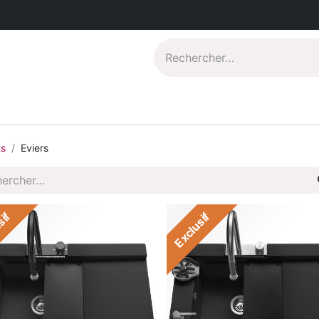
Catalogues PDF
Qui sommes-nous?
ts
Eviers
sif
Exclusif