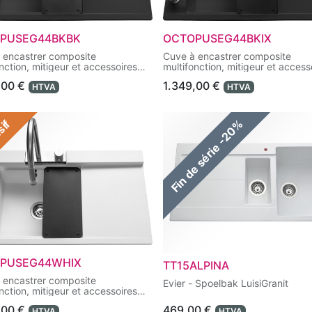
PUSEG44BKBK
OCTOPUSEG44BKIX
 encastrer composite
Cuve à encastrer composite
nction, mitigeur et accessoires
multifonction, mitigeur et access
de série.
livrés de série.
,00
€
1.349,00
€
HTVA
HTVA
sif
Fin de série -20%
PUSEG44WHIX
TT15ALPINA
 encastrer composite
Evier - Spoelbak LuisiGranit
nction, mitigeur et accessoires
de série.
,00
€
469,00
€
HTVA
HTVA