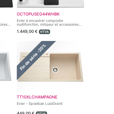
OCTOPUSEG44WHBK
Evier à encastrer composite
oires
multifonction, mitigeur et accessoires
livrés de série.
1.449,00
€
HTVA
Fin de série -20%
TT10XLCHAMPAGNE
Evier - Spoelbak LuisiGranit
449,00
€
HTVA