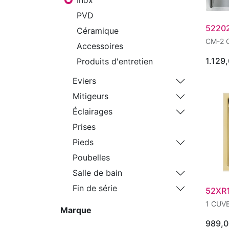
PVD
5220
Céramique
CM-2 
Accessoires
1.129
Produits d'entretien
Eviers
Mitigeurs
Éclairages
Prises
Pieds
Poubelles
Salle de bain
Fin de série
52XR
1 CUV
Marque
989,0