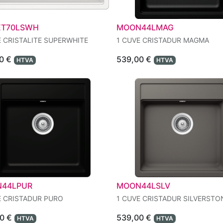
T70LSWH
MOON44LMAG
E CRISTALITE SUPERWHITE
1 CUVE CRISTADUR MAGMA
0
€
539,00
€
HTVA
HTVA
44LPUR
MOON44LSLV
E CRISTADUR PURO
1 CUVE CRISTADUR SILVERSTO
0
€
539,00
€
HTVA
HTVA