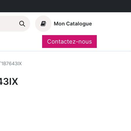
Mon Catalogue
Contactez-nous
Nos marques
CompoShop
1B7643IX
43IX