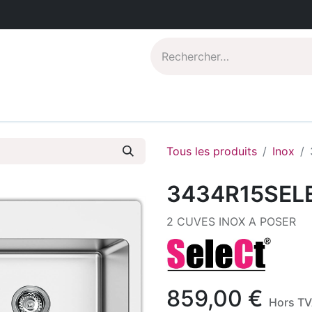
Catalogues PDF
Qui sommes-nous?
Tous les produits
Inox
3434R15SEL
2 CUVES INOX A POSER
859,00
€
Hors T