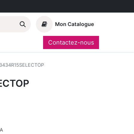
Mon Catalogue
Contactez-nous
Nos marques
CompoShop
3434R15SELECTOP
ECTOP
VA