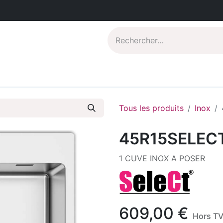
Catalogues PDF
Qui sommes-nous?
Tous les produits
Inox
45R15SELEC
1 CUVE INOX A POSER
609,00
€
Hors T