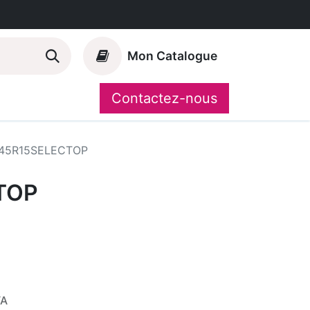
Mon Catalogue
Contactez-nous
Nos marques
CompoShop
45R15SELECTOP
TOP
VA