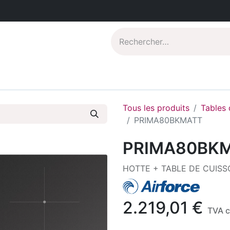
Catalogues PDF
Qui sommes-nous?
Tous les produits
Tables 
PRIMA80BKMATT
PRIMA80BK
HOTTE + TABLE DE CUISS
2.219,01
€
TVA 