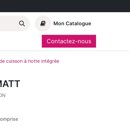
Mon Catalogue
Contactez-nous
Nos marques
CompoShop
de cuisson à hotte intégrée
MATT
ON
comprise