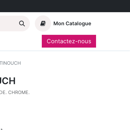
Mon Catalogue
Contactez-nous
Nos marques
CompoShop
TINOUCH
UCH
E. CHROME.