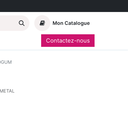
Mon Catalogue
Contactez-nous
Nos marques
CompoShop
0GUM
NMETAL