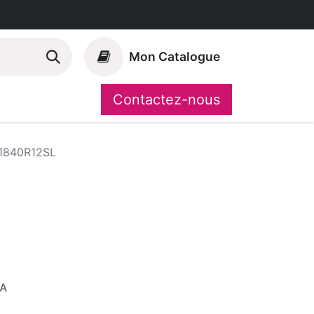
Mon Catalogue
Contactez-nous
Nos marques
CompoShop
1840R12SL
VA