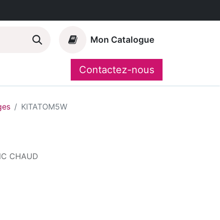
Mon Catalogue
Contactez-nous
Nos marques
CompoShop
ges
KITATOM5W
ANC CHAUD