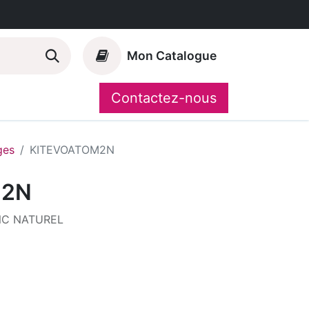
Mon Catalogue
Contactez-nous
Nos marques
CompoShop
ges
KITEVOATOM2N
M2N
NC NATUREL