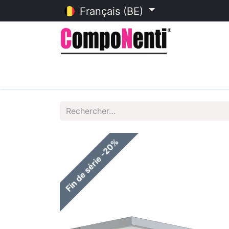
Français (BE)
Accueil
Catalogue en ligne
Fin de série -20%