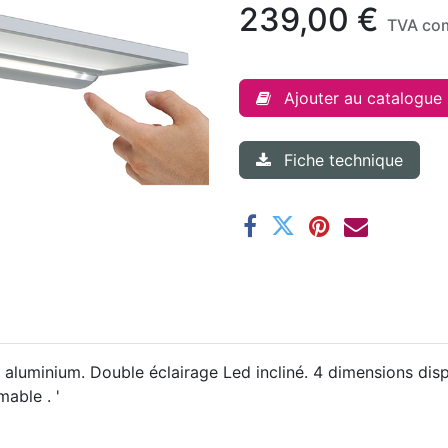
239,00
€
TVA co
Ajouter au catalogue
Fiche technique
aluminium. Double éclairage Led incliné. 4 dimensions dispo
mable . '