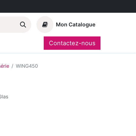
Mon Catalogue
Contactez-nous
Nos marques
CompoShop
série
WING450
Glas