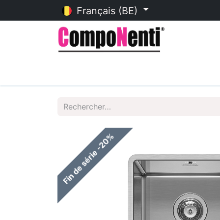
Français (BE)
Accueil
Catalogue en ligne
Fin de série -20%