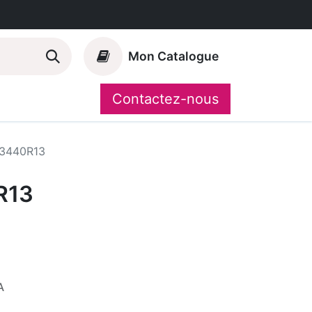
Mon Catalogue
Contactez-nous
Nos marques
CompoShop
3440R13
R13
A