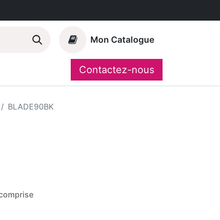
Mon Catalogue
Contactez-nous
Nos marques
CompoShop
BLADE90BK
comprise